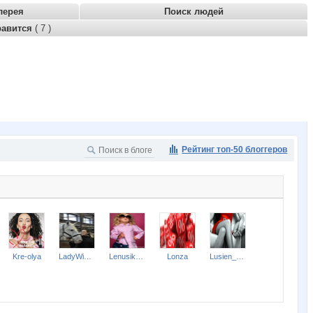
лерея
Поиск людей
равится
( 7 )
Рейтинг топ-50 блоггеров
Kre-olya
LadyWinter
Lenusik_85
Lonza
Lusien_send