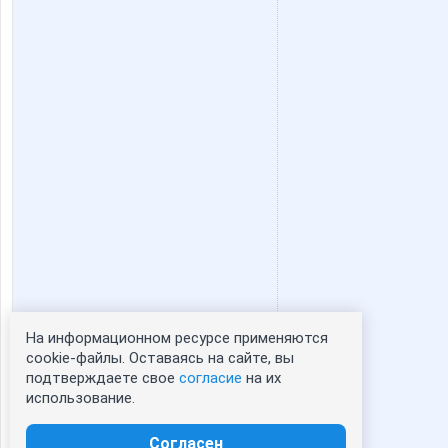
Шумелка Мышь
923
На информационном ресурсе применяются
Статистика портрета:
cookie-файлы. Оставаясь на сайте, вы
подтверждаете свое
согласие
на их
сейчас просматривают портрет - 0
использование.
зарегистрированные пользователи
посетившие портрет за 7 дней - 0
Согласен