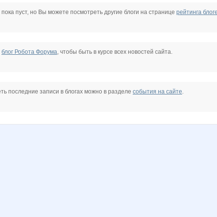
auffman
MisSuri
N@T@LK@
Nayada3881
OLGA2202
Pristavochka
Rakushka
 пока пуст, но Вы можете посмотреть другие блоги на странице
рейтинга блог
confessa*
cornflour
dreamhousenn
irulen
kristimasik
lexsa08
е
блог Робота Форума
, чтобы быть в курсе всех новостей сайта.
81
taiti
unm
божена
диверсантка!
ховушка
комсомолочка
ть последние записи в блогах можно в разделе
события на сайте
.
КасаБланка
Кыся Заина
Лия2606
Лолана
МамусяЛапуся
МарияМиловская
ДЕНЬК@Я
СУМКИ
Татьяна Мошук
Татьянка1985
Тината
Товары для творчества
Улена