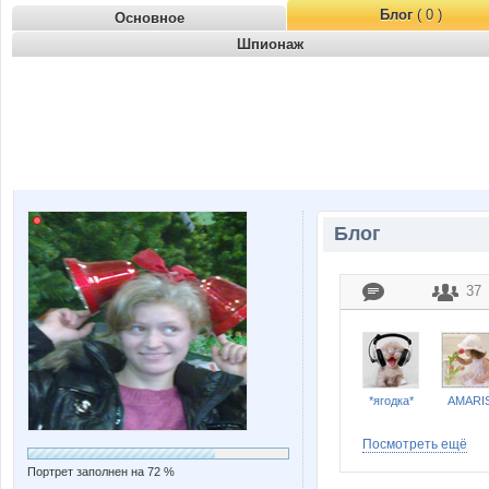
Блог
( 0 )
Основное
Шпионаж
Блог
37
*ягодка*
AMARI
Посмотреть ещё
Портрет заполнен на 72 %