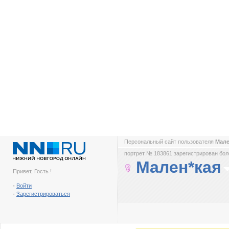
Персональный сайт пользователя
Мале
портрет № 183861 зарегистрирован боле
Мален*кая
Привет, Гость !
-
Войти
-
Зарегистрироваться