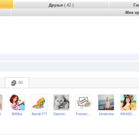
Друзья
( 42 )
Га
Мне н
80
S
B00lka
Barsik777
Diamond Crumb
Freewoman
Irinabzina
KRASOTKA_N