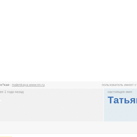
н*кая
:
malenkaya.www.nn.ru
пользователь имеет 
е 1 года назад
настоящее имя:
Татья