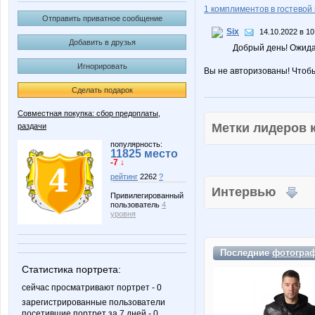
1 комплиментов в гостевой 
Отправить приватное сообщение
Six
14.10.2022 в 10
Добавить в друзья
Добрый день! Ожида
Игнорировать
Вы не авторизованы! Чтоб
Сделать подарок
Совместная покупка: сбор предоплаты,
Метки лидеров
раздачи
популярность:
11825 место
-7 ↓
рейтинг
2262
?
Интервью
Привилегированный
пользователь
4
уровня
Последние
фотогра
Статистика портрета:
сейчас просматривают портрет - 0
зарегистрированные пользователи
посетившие портрет за 7 дней - 0